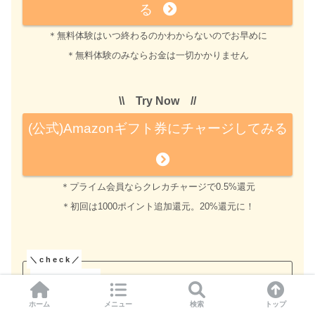
る
＊無料体験はいつ終わるのかわからないのでお早めに
＊無料体験のみならお金は一切かかりません
\\ Try Now //
(公式)Amazonギフト券にチャージしてみる
＊プライム会員ならクレカチャージで0.5%還元
＊初回は1000ポイント追加還元。20%還元に！
【必見】医学生のためのAmazon Prime
Student超有効活用法
ホーム
メニュー
検索
トップ