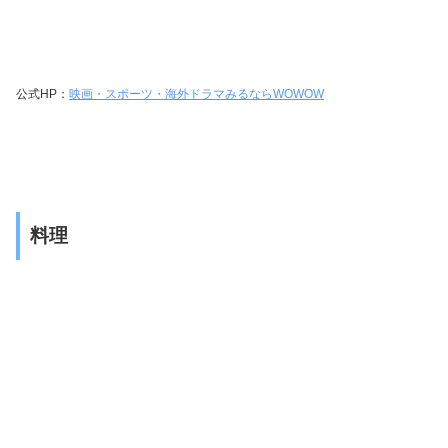
公式HP：
映画・スポーツ・海外ドラマみるならWOWOW
料理