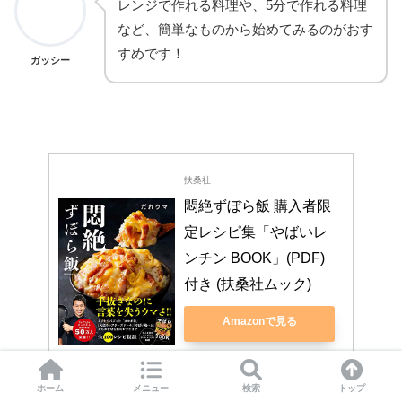
レンジで作れる料理や、5分で作れる料理
など、簡単なものから始めてみるのがおす
すめです！
ガッシー
扶桑社
悶絶ずぼら飯 購入者限
定レシピ集「やばいレ
ンチン BOOK」(PDF)
付き (扶桑社ムック)
Amazonで見る
楽天市場で見る
ホーム
メニュー
検索
トップ