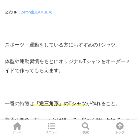
公式HP：
Zeroh(旧LAMBDA)
スポーツ・運動をしている方におすすめのTシャツ。
体型や運動習慣をもとにオリジナルTシャツをオーダーメ
イドで作ってもらえます。
一番の特徴は
「逆三角形」のTシャツ
が作れること。
普通の四角いTシャツとは違って、肩から腰にかけてシュ
ッとした形になり、
引き締まったシルエットに見せること
ホーム
メニュー
検索
トップ