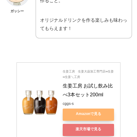
作ること。
ガッシー
オリジナルドリンクを作る楽しみも味わっ
てもらえます！
生姜工房 生姜大蒜加工専門店∞生姜
∞生姜＼工房
生姜工房 お試し飲み比
べ3本セット200ml
cggs-s
Amazonで見る
楽天市場で見る