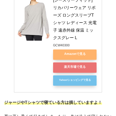
[シースリーフィット] 
リカバリーウェア リポ
ーズ ロングスリーブT
シャツ レディース 光電
子 遠赤外線 保温 ミッ
クスグレー L
GCW40300
Amazonで見る
楽天市場で見る
Yahoo!ショッピングで見る
ジャージやTシャツで寝ている方は損していますよ！