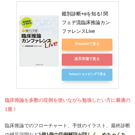
鑑別診断+αを知る! 関
フェデ流臨床推論カン
ファレンスLive
Amazonで見る
楽天市場で見る
Yahoo!ショッピングで見る
臨床推論を多数の症例を使いながら勉強したい方に最適の
1冊！
臨床推論でのフローチャート、手技のイラスト、最終診断
の補足説明など
1個1個の症例解説が詳しく、めちゃくち