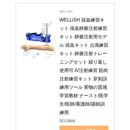
WELLiSH
WELLiSH 採血練習キ
ット 採血静脈注射練習
キット 静脈注射用モデ
ル 採血キット 点滴練習
キット 静脈注射トレー
ニングセット 繰り返し
使用可 IV注射練習 筋肉
注射練習キット 穿刺訓
練用ツール 実物の質感 
学習教材 ナースト/医学
生/医師/看護師/講師訓
練用
SCC0006