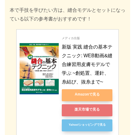
本で手技を学びたい方は、縫合モデルとセットになっ
ている以下の参考書がおすすめです！
メディカ出版
新版 実践 縫合の基本テ
クニック: WEB動画&縫
合練習用皮膚モデルで
学ぶ ~創処置、運針、
糸結び、抜糸まで~
Amazonで見る
楽天市場で見る
Yahoo!ショッピングで見る